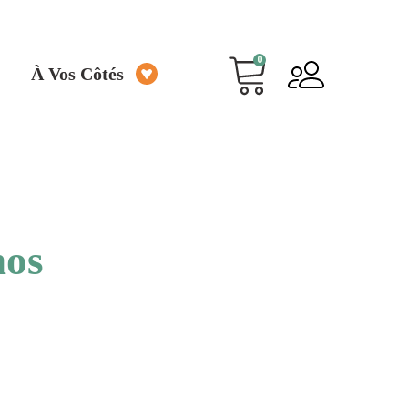
0
À Vos Côtés
nos