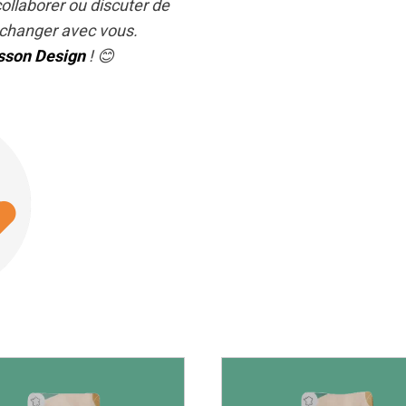
collaborer ou discuter de
’échanger avec vous.
sson Design
! 😊